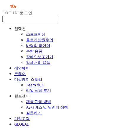
LOG IN
로그인
컬렉션
스포츠피싱
울트라삼원우의
바람의 라이더
주방 용품
장애인보조기기
악세서리 용품
레인웨어
풋웨어
디씨케이 스토리
Team dCK
리얼 상품 후기
헬프센터
제품 관리 방법
AS서비스 및 워런티 정책
질문하기
기업고객
GLOBAL