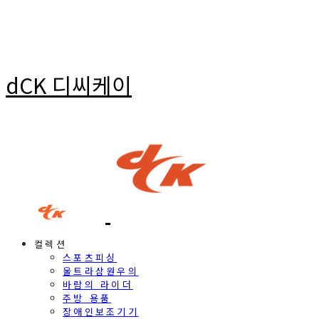
dCK 디씨케이
컬렉션
스포츠피싱
울트라삼원우의
바람의 라이더
주방 용품
장애인보조기기