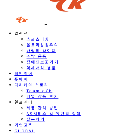
컬렉션
스포츠피싱
울트라삼원우의
바람의 라이더
주방 용품
장애인보조기기
악세서리 용품
레인웨어
풋웨어
디씨케이 스토리
Team dCK
리얼 상품 후기
헬프센터
제품 관리 방법
AS서비스 및 워런티 정책
질문하기
기업고객
GLOBAL