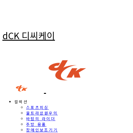
dCK 디씨케이
컬렉션
스포츠피싱
울트라삼원우의
바람의 라이더
주방 용품
장애인보조기기