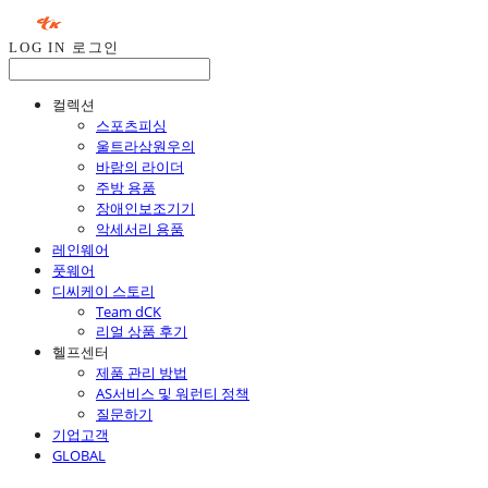
LOG IN
로그인
컬렉션
스포츠피싱
울트라삼원우의
바람의 라이더
주방 용품
장애인보조기기
악세서리 용품
레인웨어
풋웨어
디씨케이 스토리
Team dCK
리얼 상품 후기
헬프센터
제품 관리 방법
AS서비스 및 워런티 정책
질문하기
기업고객
GLOBAL