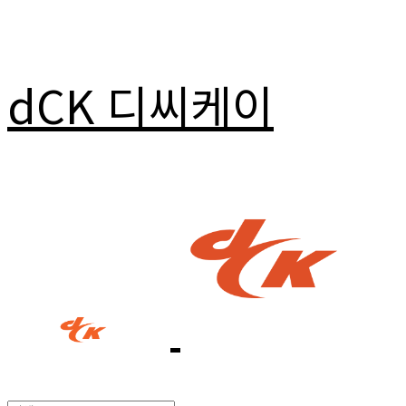
dCK 디씨케이