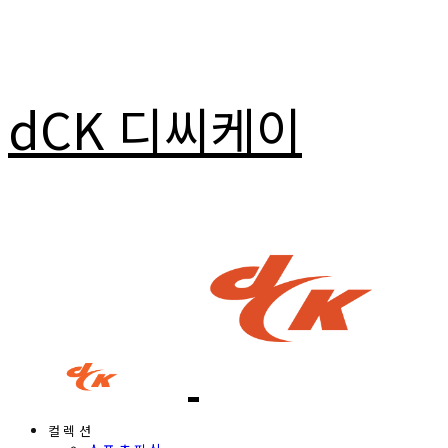
dCK 디씨케이
컬렉션