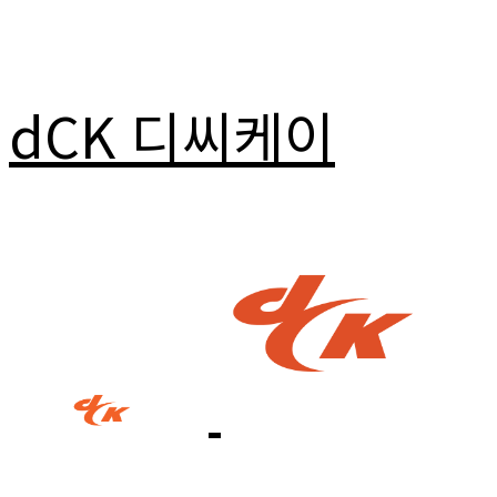
dCK 디씨케이