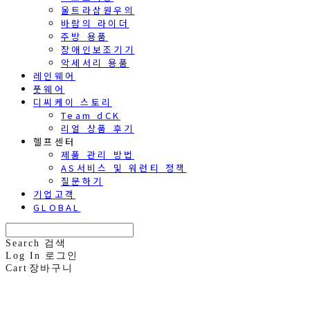
울트라삼원우의
바람의 라이더
주방 용품
장애인보조기기
악세서리 용품
레인웨어
풋웨어
디씨케이 스토리
Team dCK
리얼 상품 후기
헬프센터
제품 관리 방법
AS서비스 및 워런티 정책
질문하기
기업고객
GLOBAL
Search
검색
Log In
로그인
Cart
장바구니