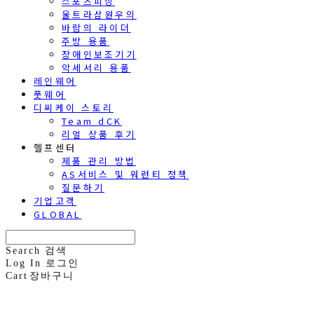
스포츠피싱
울트라삼원우의
바람의 라이더
주방 용품
장애인보조기기
악세서리 용품
레인웨어
풋웨어
디씨케이 스토리
Team dCK
리얼 상품 후기
헬프센터
제품 관리 방법
AS서비스 및 워런티 정책
질문하기
기업고객
GLOBAL
Search
검색
Log In
로그인
Cart
장바구니