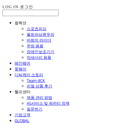
LOG IN
로그인
컬렉션
스포츠피싱
울트라삼원우의
바람의 라이더
주방 용품
장애인보조기기
악세서리 용품
레인웨어
풋웨어
디씨케이 스토리
Team dCK
리얼 상품 후기
헬프센터
제품 관리 방법
AS서비스 및 워런티 정책
질문하기
기업고객
GLOBAL